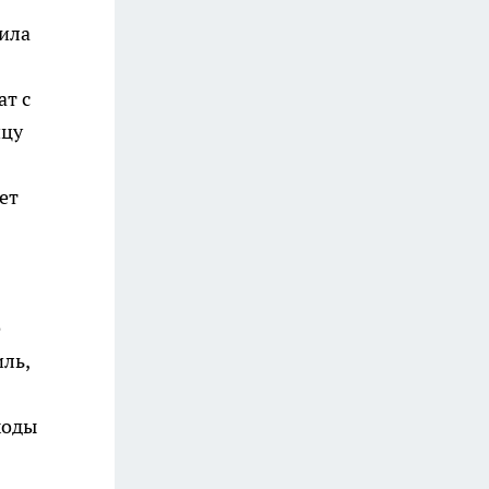
ила
ат с
ицу
ет
я
е
ль,
ходы