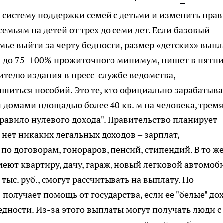
систему поддержки семей с детьми и изменить прав
мьям на детей от трех до семи лет. Если базовый
мье выйти за черту бедности, размер «детских» выпл
ся до 75–100% прожиточного минимум, пишет в пятн
ителю издания в пресс-службе ведомства,
ишиться пособий. Это те, кто официально зарабатыва
 домами площадью более 40 кв. м на человека, трем
правило нулевого дохода". Правительство планирует
нет никаких легальных доходов – зарплат,
о договорам, гонораров, пенсий, стипендий. В то ж
еют квартиру, дачу, гараж, новый легковой автомоби
тыс. руб., смогут рассчитывать на выплату. По
получает помощь от государства, если ее "белые" до
едности. Из-за этого выплаты могут получать люди с