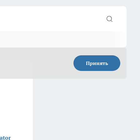
Принять
ator