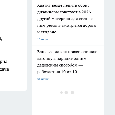
Хватит везде лепить обои:
дизайнеры советуют в 2026
другой материал для стен - с
ним ремонт смотрится дорого
и стильно
,
10 июля
Баня всегда как новая: очищаю
вагонку в парилке одним
ерна
дедовским способом —
дача
работает на 10 из 10
31 июля
Как заправить бензин в
канистру законно и честно в
июле 2026 года
13 июля