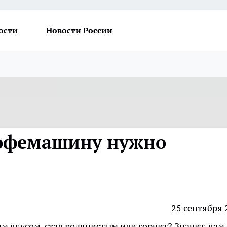
ости
Новости России
кофемашину нужно
25 сентября 
м вкусом, стал водянистым или горчит? Значит, вам