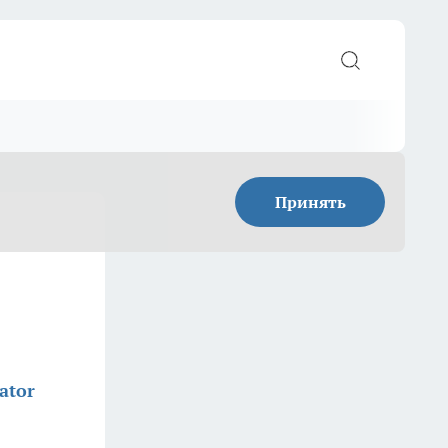
Принять
ator