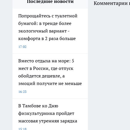
14:46
В Тамбове владелец Porsche
Cayenne оплатил штраф за
пьяную езду после ареста
автомобиля
14:15
2 стакана – и вода не стоит в
раковине: как быстро
устранить засор и
прочистить слив –
сантехника звать не
придётся
14:11
В Тамбове лучших