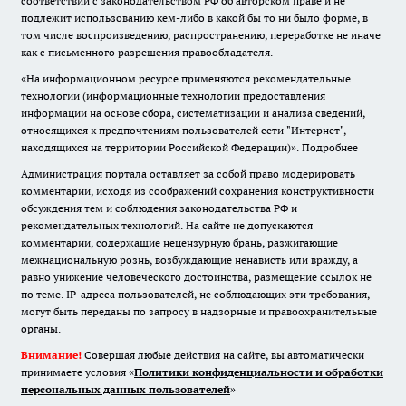
соответствии с законодательством РФ об авторском праве и не
подлежит использованию кем-либо в какой бы то ни было форме, в
том числе воспроизведению, распространению, переработке не иначе
как с письменного разрешения правообладателя.
«На информационном ресурсе применяются рекомендательные
технологии (информационные технологии предоставления
информации на основе сбора, систематизации и анализа сведений,
относящихся к предпочтениям пользователей сети "Интернет",
находящихся на территории Российской Федерации)».
Подробнее
Администрация портала оставляет за собой право модерировать
комментарии, исходя из соображений сохранения конструктивности
обсуждения тем и соблюдения законодательства РФ и
рекомендательных технологий. На сайте не допускаются
комментарии, содержащие нецензурную брань, разжигающие
межнациональную рознь, возбуждающие ненависть или вражду, а
равно унижение человеческого достоинства, размещение ссылок не
по теме. IP-адреса пользователей, не соблюдающих эти требования,
могут быть переданы по запросу в надзорные и правоохранительные
органы.
Внимание!
Совершая любые действия на сайте, вы автоматически
принимаете условия «
Политики конфиденциальности и обработки
персональных данных пользователей
»