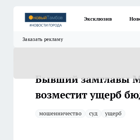
Эксклюзив
Нов
Заказать рекламу
Бывший замглавы М
возместит ущерб бю
мошенничество
суд
ущерб