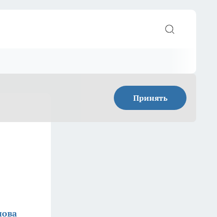
Принять
нова