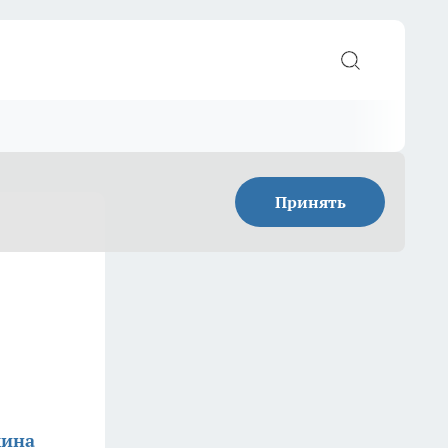
Принять
мина