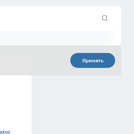
Принять
ator