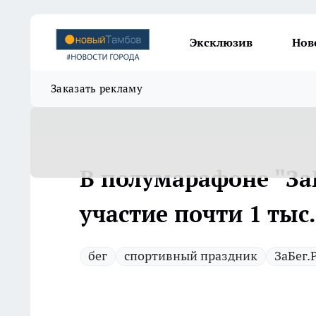
Эксклюзив
Нов
Заказать рекламу
В полумарафоне "За
участие почти 1 тыс.
бег
спортивный праздник
ЗаБег.