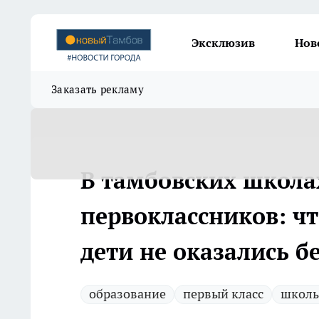
Эксклюзив
Нов
Заказать рекламу
В тамбовских школах
первоклассников: чт
дети не оказались б
образование
первый класс
школь