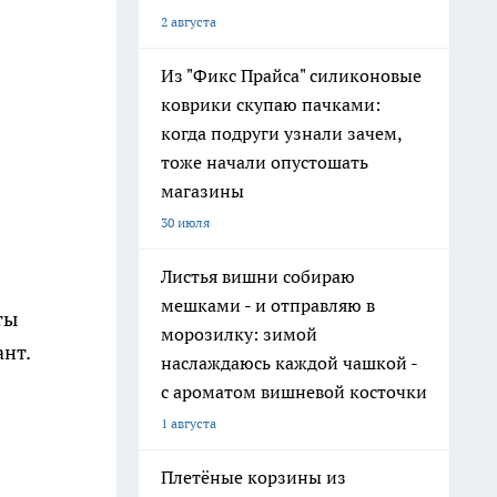
2 августа
Из "Фикс Прайса" силиконовые
коврики скупаю пачками:
когда подруги узнали зачем,
тоже начали опустошать
магазины
30 июля
Листья вишни собираю
мешками - и отправляю в
ты
морозилку: зимой
ант.
наслаждаюсь каждой чашкой -
с ароматом вишневой косточки
1 августа
Плетёные корзины из