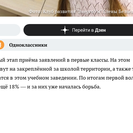
Фото: Клуб развития "ЭнергоУм" Елены Беляе
й этап приёма заявлений в первые классы. На этом
вут на закреплённой за школой территории, а также т
атся в этом учебном заведении. По итогам первой в
ещё 18% — и за них уже началась борьба.